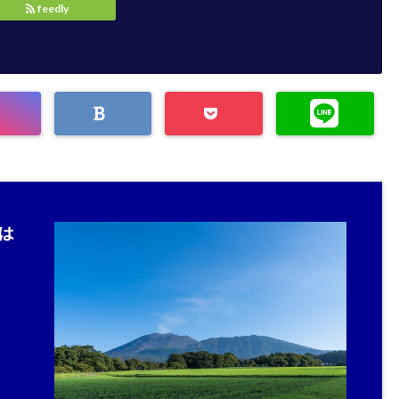
feedly
は
。