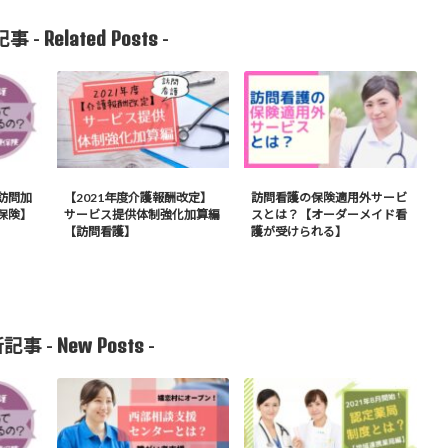
Related Posts
事 -
-
訪問加
【2021年度介護報酬改定】
訪問看護の保険適用外サービ
保険】
サービス提供体制強化加算編
スとは？【オーダーメイド看
【訪問看護】
護が受けられる】
New Posts
記事 -
-