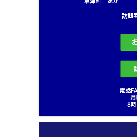
草津町 ほか
訪問
電話FA
月
8時