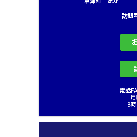
草津町 ほか
訪問
電話FA
月
8時