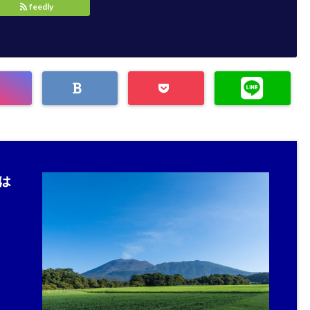
feedly
は
。