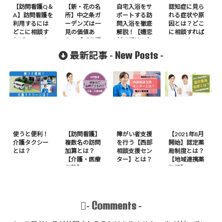
【訪問看護Q＆
【新・花の名
自宅入浴をサ
認知症に見ら
A】訪問看護を
所】中之条ガ
ポートする訪
れる症状や原
利用するには
ーデンズは一
問入浴を徹底
因とは？どこ
どこに相談す
見の価値あ
解説！【嬬恋
に相談すれば
ればいいの？
り！【バラ好
村で受けられ
いいの？
き必見】
ます】
New Posts
最新記事 -
-
使うと便利！
【訪問看護】
障がい者支援
【2021年8月
介護タクシー
複数名の訪問
を行う【西部
開始】認定薬
とは？
加算とは？
相談支援セン
局制度とは？
【介護・医療
ター】とは？
【地域連携薬
保険】
局編】
Comments
-
-