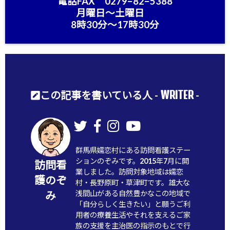
電話FAX 0279−82−5388
月曜日〜土曜日
8時30分〜17時30分
WRITER
この記事を書いている人 -
-
群馬県嬬恋村にある訪問看護ステー
ションのぞみです。2015年7月に開
訪問看
業しました。訪問対象地域は嬬恋
護のぞ
村・長野原町・草津町です。雄大な
浅間山がある自然豊かなこの地域で
み
「自分らしく生きたい」と願うご利
用者の療養生活やそれを支えるご家
族の支援を主治医の指示のもとで行