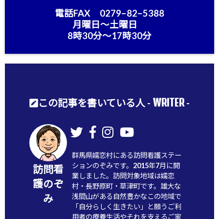
電話FAX 0279−82−5388
月曜日〜土曜日
8時30分〜17時30分
WRITER
この記事を書いている人 -
-
群馬県嬬恋村にある訪問看護ステー
ションのぞみです。2015年7月に開
訪問看
業しました。訪問対象地域は嬬恋
護のぞ
村・長野原町・草津町です。雄大な
浅間山がある自然豊かなこの地域で
み
「自分らしく生きたい」と願うご利
用者の療養生活やそれを支えるご家