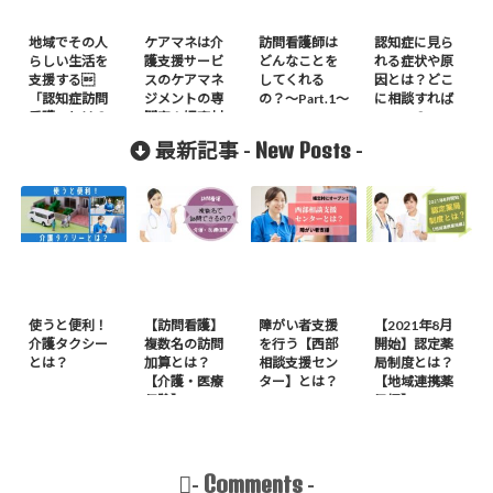
地域でその人
ケアマネは介
訪問看護師は
認知症に見ら
らしい生活を
護支援サービ
どんなことを
れる症状や原
支援する
スのケアマネ
してくれる
因とは？どこ
「認知症訪問
ジメントの専
の？〜Part.1〜
に相談すれば
看護」とは？
門家！嬬恋村
いいの？
のケアマネの
New Posts
最新記事 -
-
事も知りた
い！
使うと便利！
【訪問看護】
障がい者支援
【2021年8月
介護タクシー
複数名の訪問
を行う【西部
開始】認定薬
とは？
加算とは？
相談支援セン
局制度とは？
【介護・医療
ター】とは？
【地域連携薬
保険】
局編】
Comments
-
-