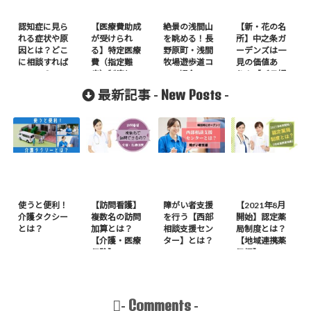
認知症に見ら
【医療費助成
絶景の浅間山
【新・花の名
れる症状や原
が受けられ
を眺める！長
所】中之条ガ
因とは？どこ
る】特定医療
野原町・浅間
ーデンズは一
に相談すれば
費（指定難
牧場遊歩道コ
見の価値あ
いいの？
病）制度と
ース紹介
り！【バラ好
は？
き必見】
New Posts
最新記事 -
-
使うと便利！
【訪問看護】
障がい者支援
【2021年8月
介護タクシー
複数名の訪問
を行う【西部
開始】認定薬
とは？
加算とは？
相談支援セン
局制度とは？
【介護・医療
ター】とは？
【地域連携薬
保険】
局編】
Comments
-
-