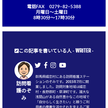
電話FAX 0279−82−5388
月曜日〜土曜日
8時30分〜17時30分
WRITER
この記事を書いている人 -
-
群馬県嬬恋村にある訪問看護ステー
ションのぞみです。2015年7月に開
訪問看
業しました。訪問対象地域は嬬恋
護のぞ
村・長野原町・草津町です。雄大な
浅間山がある自然豊かなこの地域で
み
「自分らしく生きたい」と願うご利
用者の療養生活やそれを支えるご家