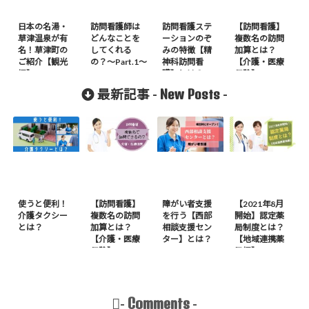
日本の名湯・
訪問看護師は
訪問看護ステ
【訪問看護】
草津温泉が有
どんなことを
ーションのぞ
複数名の訪問
名！草津町の
してくれる
みの特徴【精
加算とは？
ご紹介【観光
の？〜Part.1〜
神科訪問看
【介護・医療
編】
護】とは？
保険】
New Posts
最新記事 -
-
使うと便利！
【訪問看護】
障がい者支援
【2021年8月
介護タクシー
複数名の訪問
を行う【西部
開始】認定薬
とは？
加算とは？
相談支援セン
局制度とは？
【介護・医療
ター】とは？
【地域連携薬
保険】
局編】
Comments
-
-