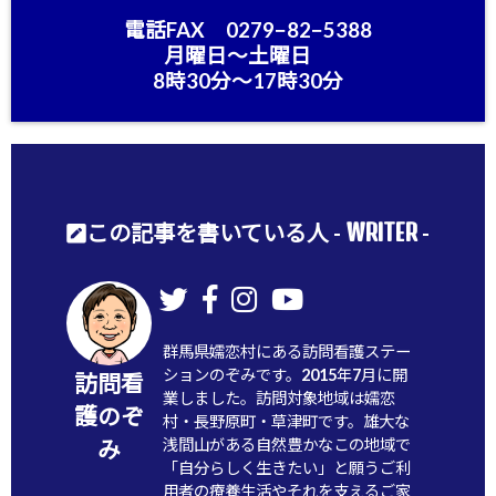
電話FAX 0279−82−5388
月曜日〜土曜日
8時30分〜17時30分
WRITER
この記事を書いている人 -
-
群馬県嬬恋村にある訪問看護ステー
ションのぞみです。2015年7月に開
訪問看
業しました。訪問対象地域は嬬恋
護のぞ
村・長野原町・草津町です。雄大な
浅間山がある自然豊かなこの地域で
み
「自分らしく生きたい」と願うご利
用者の療養生活やそれを支えるご家