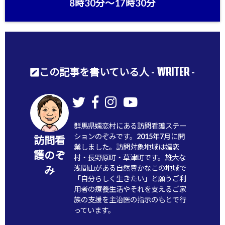
8時30分〜17時30分
WRITER
この記事を書いている人 -
-
群馬県嬬恋村にある訪問看護ステー
ションのぞみです。2015年7月に開
訪問看
業しました。訪問対象地域は嬬恋
護のぞ
村・長野原町・草津町です。雄大な
浅間山がある自然豊かなこの地域で
み
「自分らしく生きたい」と願うご利
用者の療養生活やそれを支えるご家
族の支援を主治医の指示のもとで行
っています。