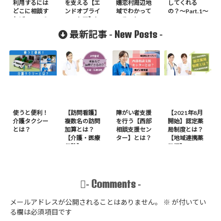
利用するには
を支える【エ
嬬恋村周辺地
してくれる
どこに相談す
ンドオブライ
域でわかって
の？〜Part.1〜
ればいいの？
フ・ケア】と
いること
は？
New Posts
最新記事 -
-
使うと便利！
【訪問看護】
障がい者支援
【2021年8月
介護タクシー
複数名の訪問
を行う【西部
開始】認定薬
とは？
加算とは？
相談支援セン
局制度とは？
【介護・医療
ター】とは？
【地域連携薬
保険】
局編】
Comments
-
-
メールアドレスが公開されることはありません。
※
が付いてい
る欄は必須項目です