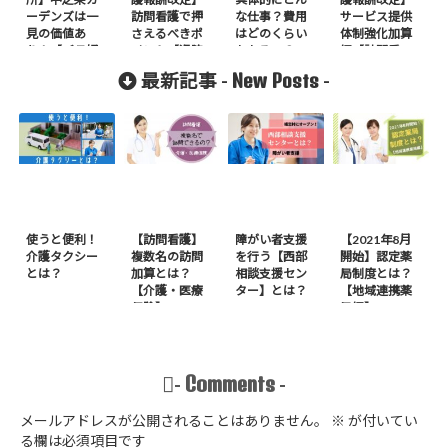
ーデンズは一
訪問看護で押
な仕事？費用
サービス提供
見の価値あ
さえるべきポ
はどのくらい
体制強化加算
り！【バラ好
イント【退院
かかるの？
編【訪問看
き必見】
当日の訪問看
護】
New Posts
最新記事 -
-
護】
使うと便利！
【訪問看護】
障がい者支援
【2021年8月
介護タクシー
複数名の訪問
を行う【西部
開始】認定薬
とは？
加算とは？
相談支援セン
局制度とは？
【介護・医療
ター】とは？
【地域連携薬
保険】
局編】
Comments
-
-
メールアドレスが公開されることはありません。
※
が付いてい
る欄は必須項目です