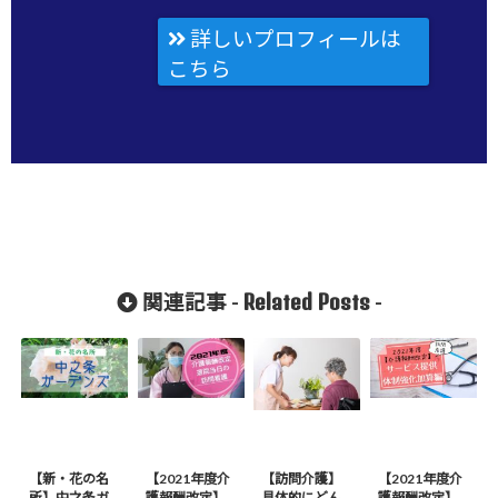
詳しいプロフィールは
こちら
Related Posts
関連記事 -
-
【新・花の名
【2021年度介
【訪問介護】
【2021年度介
所】中之条ガ
護報酬改定】
具体的にどん
護報酬改定】