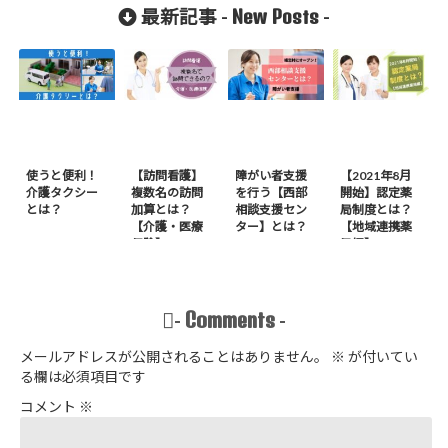
は？
New Posts
最新記事 -
-
使うと便利！
【訪問看護】
障がい者支援
【2021年8月
介護タクシー
複数名の訪問
を行う【西部
開始】認定薬
とは？
加算とは？
相談支援セン
局制度とは？
【介護・医療
ター】とは？
【地域連携薬
保険】
局編】
Comments
-
-
メールアドレスが公開されることはありません。
※
が付いてい
る欄は必須項目です
コメント
※