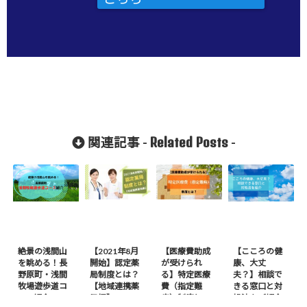
Related Posts
関連記事 -
-
絶景の浅間山
【2021年8月
【医療費助成
【こころの健
を眺める！長
開始】認定薬
が受けられ
康、大丈
野原町・浅間
局制度とは？
る】特定医療
夫？】相談で
牧場遊歩道コ
【地域連携薬
費（指定難
きる窓口と対
ース紹介
局編】
病）制度と
処法をご紹介