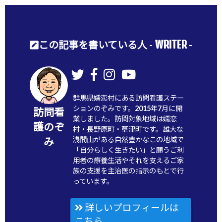
WRITER
この記事を書いている人 -
-
群馬県嬬恋村にある訪問看護ステー
ションのぞみです。2015年7月に開
訪問看
業しました。訪問対象地域は嬬恋
護のぞ
村・長野原町・草津町です。雄大な
浅間山がある自然豊かなこの地域で
み
「自分らしく生きたい」と願うご利
用者の療養生活やそれを支えるご家
族の支援を主治医の指示のもとで行
っています。
詳しいプロフィールは
こちら