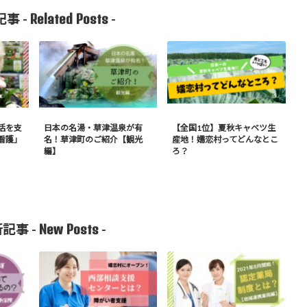
Related Posts
事 -
-
活を支
日本の名湯・草津温泉が有
【全国1位】夏秋キャベツ生
看護」
名！草津町のご紹介【観光
産地！嬬恋村ってどんなとこ
編】
ろ？
New Posts
記事 -
-