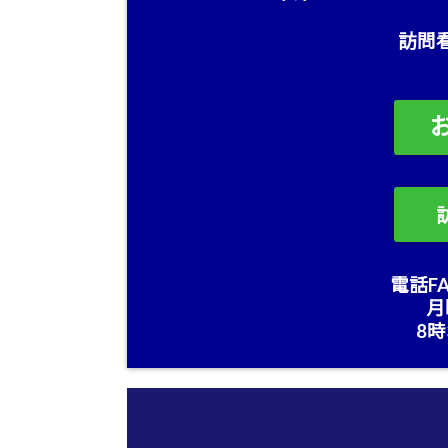
訪問
電話FA
月
8時