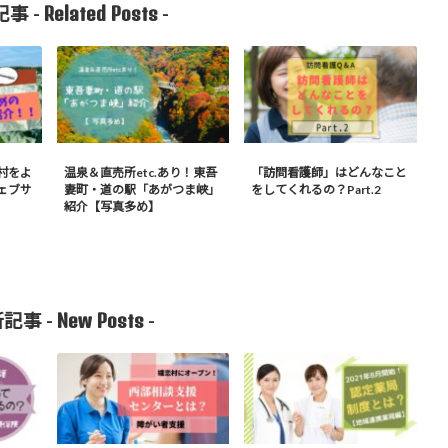
Related Posts
事 -
-
村をよ
温泉＆直売所etc.あり！東吾
「訪問看護師」はどんなこと
ェブサ
妻町・道の駅「あがつま峡」
をしてくれるの？Part.2
紹介【写真多め】
New Posts
記事 -
-