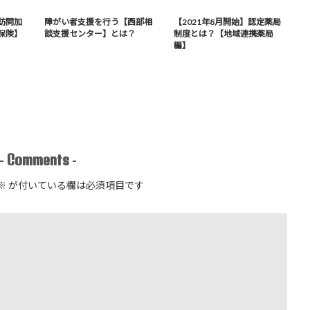
訪問加
障がい者支援を行う【西部相
【2021年8月開始】認定薬局
保険】
談支援センター】とは？
制度とは？【地域連携薬局
編】
Comments
-
-
※
が付いている欄は必須項目です