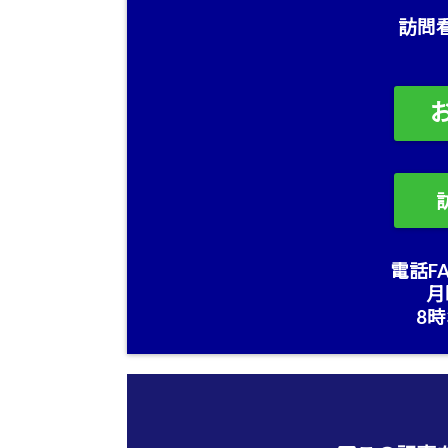
訪問
電話FA
月
8時