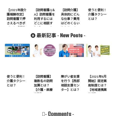
【2021年度介
【訪問看護Q＆
【訪問介護】
使うと便利！
護報酬改定】
A】訪問看護を
具体的にどん
介護タクシー
訪問看護で押
利用するには
な仕事？費用
とは？
さえるべきポ
どこに相談す
はどのくらい
イント【退院
ればいいの？
かかるの？
当日の訪問看
New Posts
最新記事 -
-
護】
使うと便利！
【訪問看護】
障がい者支援
【2021年8月
介護タクシー
複数名の訪問
を行う【西部
開始】認定薬
とは？
加算とは？
相談支援セン
局制度とは？
【介護・医療
ター】とは？
【地域連携薬
保険】
局編】
Comments
-
-