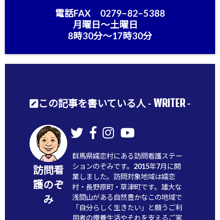
電話FAX 0279−82−5388
月曜日〜土曜日
8時30分〜17時30分
WRITER
この記事を書いている人 -
-
群馬県嬬恋村にある訪問看護ステー
ションのぞみです。2015年7月に開
訪問看
業しました。訪問対象地域は嬬恋
護のぞ
村・長野原町・草津町です。雄大な
浅間山がある自然豊かなこの地域で
み
「自分らしく生きたい」と願うご利
用者の療養生活やそれを支えるご家