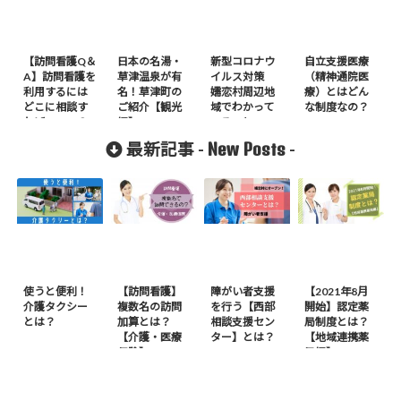
【訪問看護Q＆
日本の名湯・
新型コロナウ
自立支援医療
A】訪問看護を
草津温泉が有
イルス対策
（精神通院医
利用するには
名！草津町の
嬬恋村周辺地
療）とはどん
どこに相談す
ご紹介【観光
域でわかって
な制度なの？
ればいいの？
編】
いること
New Posts
最新記事 -
-
使うと便利！
【訪問看護】
障がい者支援
【2021年8月
介護タクシー
複数名の訪問
を行う【西部
開始】認定薬
とは？
加算とは？
相談支援セン
局制度とは？
【介護・医療
ター】とは？
【地域連携薬
保険】
局編】