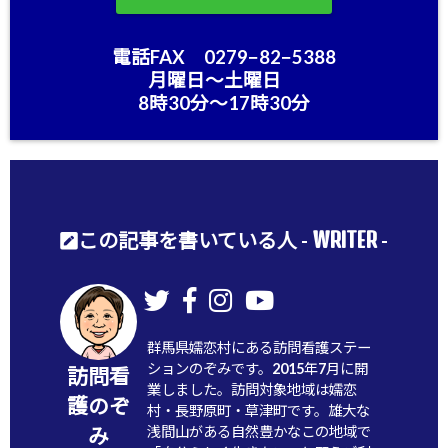
電話FAX 0279−82−5388
月曜日〜土曜日
8時30分〜17時30分
WRITER
この記事を書いている人 -
-
群馬県嬬恋村にある訪問看護ステー
ションのぞみです。2015年7月に開
訪問看
業しました。訪問対象地域は嬬恋
護のぞ
村・長野原町・草津町です。雄大な
浅間山がある自然豊かなこの地域で
み