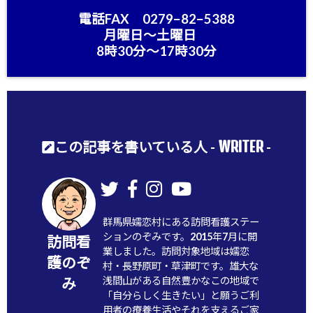
電話FAX 0279−82−5388
月曜日〜土曜日
8時30分〜17時30分
WRITER
この記事を書いている人 -
-
群馬県嬬恋村にある訪問看護ステー
ションのぞみです。2015年7月に開
訪問看
業しました。訪問対象地域は嬬恋
護のぞ
村・長野原町・草津町です。雄大な
浅間山がある自然豊かなこの地域で
み
「自分らしく生きたい」と願うご利
用者の療養生活やそれを支えるご家