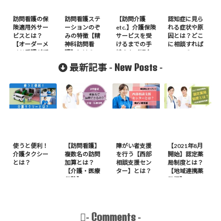
訪問看護の保
訪問看護ステ
【訪問介護
認知症に見ら
険適用外サー
ーションのぞ
etc.】介護保険
れる症状や原
ビスとは？
みの特徴【精
サービスを受
因とは？どこ
【オーダーメ
神科訪問看
けるまでの手
に相談すれば
イド看護が受
護】とは？
続きをご紹介
いいの？
けられる】
New Posts
最新記事 -
-
使うと便利！
【訪問看護】
障がい者支援
【2021年8月
介護タクシー
複数名の訪問
を行う【西部
開始】認定薬
とは？
加算とは？
相談支援セン
局制度とは？
【介護・医療
ター】とは？
【地域連携薬
保険】
局編】
Comments
-
-