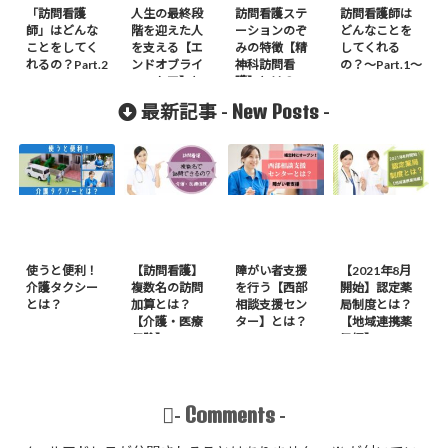
「訪問看護
人生の最終段
訪問看護ステ
訪問看護師は
師」はどんな
階を迎えた人
ーションのぞ
どんなことを
ことをしてく
を支える【エ
みの特徴【精
してくれる
れるの？Part.2
ンドオブライ
神科訪問看
の？〜Part.1〜
フ・ケア】と
護】とは？
は？
New Posts
最新記事 -
-
使うと便利！
【訪問看護】
障がい者支援
【2021年8月
介護タクシー
複数名の訪問
を行う【西部
開始】認定薬
とは？
加算とは？
相談支援セン
局制度とは？
【介護・医療
ター】とは？
【地域連携薬
保険】
局編】
Comments
-
-