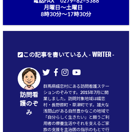
電話FAX 0279−82−5388
月曜日〜土曜日
8時30分〜17時30分
WRITER
この記事を書いている人 -
-
群馬県嬬恋村にある訪問看護ステー
ションのぞみです。2015年7月に開
訪問看
業しました。訪問対象地域は嬬恋
護のぞ
村・長野原町・草津町です。雄大な
浅間山がある自然豊かなこの地域で
み
「自分らしく生きたい」と願うご利
用者の療養生活やそれを支えるご家
族の支援を主治医の指示のもとで行