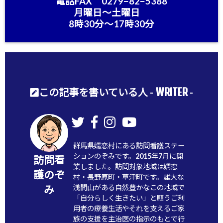
電話FAX 0279−82−5388
月曜日〜土曜日
8時30分〜17時30分
WRITER
この記事を書いている人 -
-
群馬県嬬恋村にある訪問看護ステー
ションのぞみです。2015年7月に開
訪問看
業しました。訪問対象地域は嬬恋
護のぞ
村・長野原町・草津町です。雄大な
浅間山がある自然豊かなこの地域で
み
「自分らしく生きたい」と願うご利
用者の療養生活やそれを支えるご家
族の支援を主治医の指示のもとで行