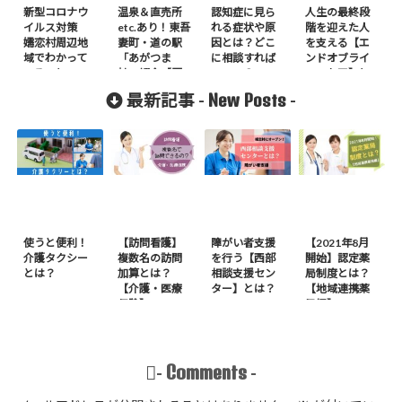
新型コロナウ
温泉＆直売所
認知症に見ら
人生の最終段
イルス対策
etc.あり！東吾
れる症状や原
階を迎えた人
嬬恋村周辺地
妻町・道の駅
因とは？どこ
を支える【エ
域でわかって
「あがつま
に相談すれば
ンドオブライ
いること
峡」紹介【写
いいの？
フ・ケア】と
真多め】
は？
New Posts
最新記事 -
-
使うと便利！
【訪問看護】
障がい者支援
【2021年8月
介護タクシー
複数名の訪問
を行う【西部
開始】認定薬
とは？
加算とは？
相談支援セン
局制度とは？
【介護・医療
ター】とは？
【地域連携薬
保険】
局編】
Comments
-
-