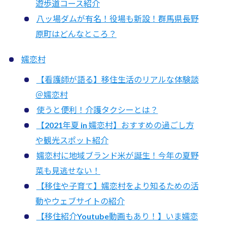
遊歩道コース紹介
八ッ場ダムが有名！役場も新設！群馬県長野
原町はどんなところ？
嬬恋村
【看護師が語る】移住生活のリアルな体験談
＠嬬恋村
使うと便利！介護タクシーとは？
【2021年夏 in 嬬恋村】おすすめの過ごし方
や観光スポット紹介
嬬恋村に地域ブランド米が誕生！今年の夏野
菜も見逃せない！
【移住や子育て】嬬恋村をより知るための活
動やウェブサイトの紹介
【移住紹介Youtube動画もあり！】いま嬬恋