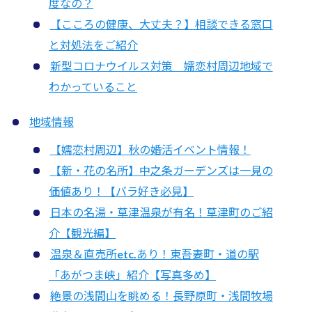
度なの？
【こころの健康、大丈夫？】相談できる窓口
と対処法をご紹介
新型コロナウイルス対策 嬬恋村周辺地域で
わかっていること
地域情報
【嬬恋村周辺】秋の婚活イベント情報！
【新・花の名所】中之条ガーデンズは一見の
価値あり！【バラ好き必見】
日本の名湯・草津温泉が有名！草津町のご紹
介【観光編】
温泉＆直売所etc.あり！東吾妻町・道の駅
「あがつま峡」紹介【写真多め】
絶景の浅間山を眺める！長野原町・浅間牧場